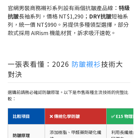
官網男裝商務襯衫系列設有兩個抗皺產品線：
特級
抗皺
長袖系列，價格 NT$1,290；
DRY抗皺
短袖系
列，統一價 NT$990。另提供多種領型選擇，部分
款式採用 AIRism 機能材質，訴求吸汗速乾。
一張表看懂：2026
防皺襯衫
技術大
對決
選購前請務必確認防皺原理。以下是市售兩種主流技術的完整比
較：
比較項目
❌ 傳統化學防皺
✅ E15 物理
添加樹脂、甲醛藥劑硬化纖
利用長纖維結
防皺原理