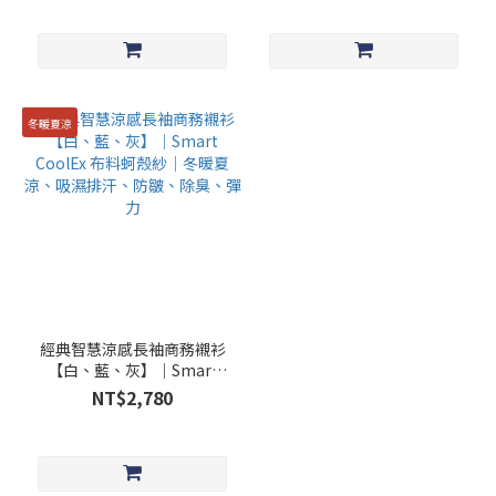
冬暖夏涼
經典智慧涼感長袖商務襯衫
【白、藍、灰】｜Smart
CoolEx 布料蚵殼紗｜冬暖夏
NT$2,780
涼、吸濕排汗、防皺、除
臭、彈力