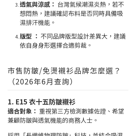
透氣與涼感：
台灣氣候潮濕炎熱，若不
想悶熱，建議確認布料是否同時具備吸
濕排汗機能。
版型 ：
不同品牌版型設計差異大，建議
依自身身形選擇合適剪裁。
市售防皺/免燙襯衫品牌怎麼選？
（2026年6月查詢）
1. E15 衣十五防皺襯衫
適合對象：
重視第三方檢測數據佐證、希望
兼顧防皺與透氣機能的商務人士。
採用「長纖維物理防皺」科技，並結合吸濕