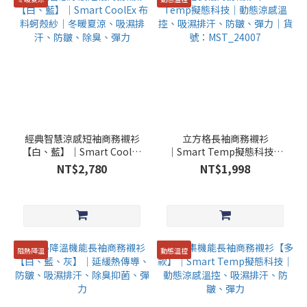
經典智慧涼感短袖商務襯衫
立方格長袖商務襯衫
【白、藍】｜Smart CoolEx
│Smart Temp擬態科技│
布料蚵殼紗｜冬暖夏涼、吸
動態涼感溫控、吸濕排汗、
NT$2,780
NT$1,998
濕排汗、防皺、除臭、彈力
防皺、彈力｜貨號：
MST_24007
阻熱降溫
動態溫控