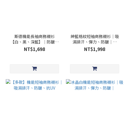
斯德機能長袖商務襯衫
紳藍格紋短袖商務襯衫│吸
【白、黑、深藍】│防皺、
濕排汗、彈力、防皺｜貨
吸濕排汗、彈力科技│
號：MST_24001
NT$1,698
NT$1,998