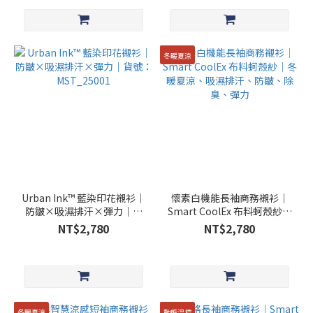
冬暖夏涼
Urban Ink™ 藍染印花襯衫│
懷素白機能長袖商務襯衫｜
防皺×吸濕排汗×彈力｜貨
Smart CoolEx 布料蚵殼紗｜
號：MST_25001
冬暖夏涼、吸濕排汗、防
NT$2,780
NT$2,780
皺、除臭、彈力
冬暖夏涼
動態溫控