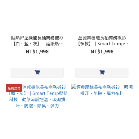
阻熱降溫機能長袖商務襯衫
墨雅集機能長袖商務襯衫
【白、藍、灰】│延緩熱傳
【多款】│Smart Temp擬
導、防皺、吸濕排汗、除臭
態科技│動態涼感溫控、吸
NT$1,998
NT$1,998
抑菌、彈力
濕排汗、防皺、彈力
動態溫控