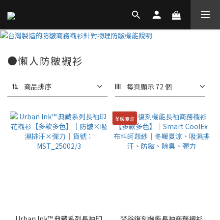
●懶人防皺襯衫
商品排序
每頁顯示 72 個
冬暖夏涼
Urban Ink™ 典藏系列長袖印
梵谷復刻機能長袖商務襯衫