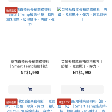
動態溫控
緹花白領藍長袖商務襯衫
英帕藍機能長袖商務襯衫｜
│Smart Temp擬態科技│
防皺、吸濕排汗、彈力、透
動態涼感溫控、吸濕排汗、
氣舒適｜
NT$1,998
NT$1,998
防皺、彈力
超高透氣
降溫2.5℃