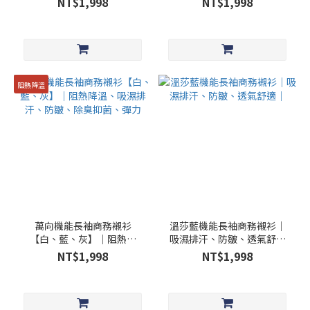
NT$1,998
NT$1,998
防皺、彈力｜貨號：
吸濕排汗、防皺、彈力
MST_24006
阻熱降溫
萬向機能長袖商務襯衫
溫莎藍機能長袖商務襯衫｜
【白、藍、灰】│阻熱降
吸濕排汗、防皺、透氣舒適
溫、吸濕排汗、防皺、除臭
｜
NT$1,998
NT$1,998
抑菌、彈力