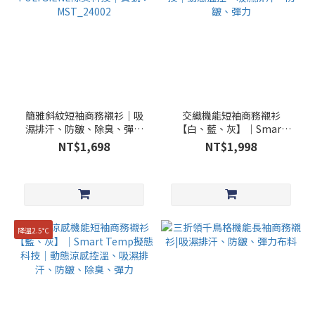
簡雅斜紋短袖商務襯衫│吸
交織機能短袖商務襯衫
濕排汗、防皺、除臭、彈力
【白、藍、灰】│Smart
│瑞典POLYGIENE除臭科技
Temp擬態科技│動態溫
NT$1,698
NT$1,998
｜貨號：MST_24002
控、吸濕排汗、防皺、彈力
降溫2.5℃