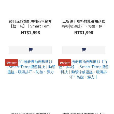
經典涼感機能短袖商務襯衫
三折領千鳥格機能長袖商務
【藍、灰】│Smart Temp
襯衫|吸濕排汗、防皺、彈力
擬態科技│動態涼感控溫、
布料
NT$1,998
NT$1,998
吸濕排汗、防皺、除臭、彈
力
動態溫控
動態溫控