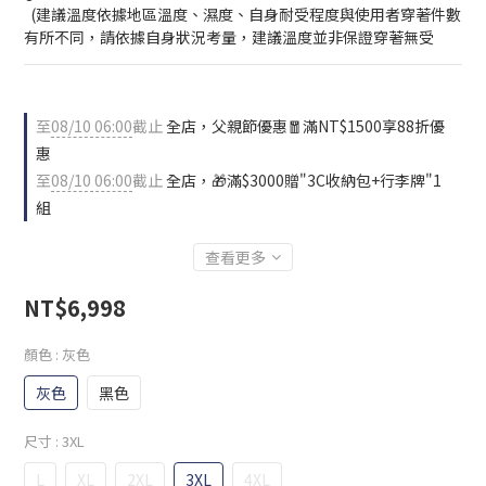
  (建議溫度依據地區溫度、濕度、自身耐受程度與使用者穿著件數
有所不同，請依據自身狀況考量，建議溫度並非保證穿著無受
至
08/10 06:00
截止
全店，父親節優惠🧧滿NT$1500享88折優
惠
至
08/10 06:00
截止
全店，🎁滿$3000贈"3C收納包+行李牌"1
組
查看更多
NT$6,998
顏色
: 灰色
灰色
黑色
尺寸
: 3XL
L
XL
2XL
3XL
4XL