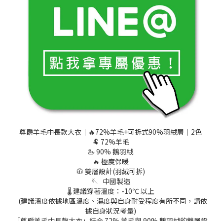
尊爵羊毛中長款大衣│🔥72%羊毛+可拆式90%羽絨層│2色
🐏 72%羊毛
🦢 90% 鵝羽絨
🔥 極度保暖
🧥 雙層設計(羽絨可拆)
🪡 中國製造
🌡️ 建議穿著溫度：-10℃ 以上
(建議溫度依據地區溫度、濕度與自身耐受程度有所不同，請依
據自身狀況考量)
「尊爵羊毛中長款大衣」結合 72% 羊毛與 90% 鵝羽絨的雙層設