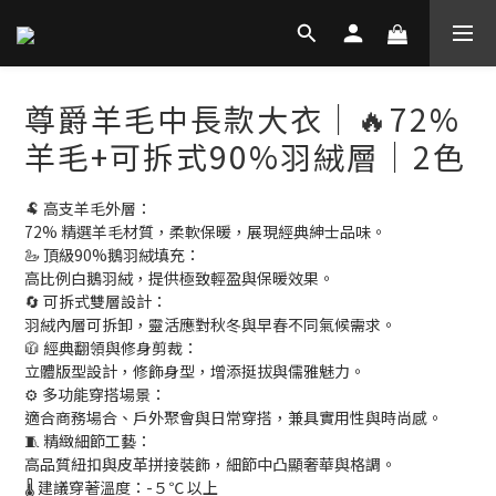
尊爵羊毛中長款大衣│🔥72%
羊毛+可拆式90%羽絨層│2色
🐏 高支羊毛外層：
72% 精選羊毛材質，柔軟保暖，展現經典紳士品味。
🦢 頂級90%鵝羽絨填充：
高比例白鵝羽絨，提供極致輕盈與保暖效果。
🔄 可拆式雙層設計：
羽絨內層可拆卸，靈活應對秋冬與早春不同氣候需求。
🧥 經典翻領與修身剪裁：
立體版型設計，修飾身型，增添挺拔與儒雅魅力。
⚙️ 多功能穿搭場景：
適合商務場合、戶外聚會與日常穿搭，兼具實用性與時尚感。
🧵 精緻細節工藝：
高品質紐扣與皮革拼接裝飾，細節中凸顯奢華與格調。
🌡️ 建議穿著溫度：-５℃ 以上