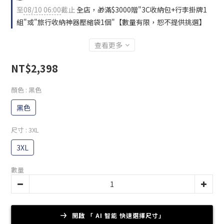
至
08/10 06:00
截止
全店，🎁滿$3000贈"3C收納包+行李掛牌1
組"或"旅行收納神器壓縮袋1個"【數量有限，恕不提供挑選】
查看更多
NT$2,398
顏色
: 黑色
黑色
尺寸
: 3XL
3XL
數量
開啟 「 AI 智能 快速選擇尺寸」