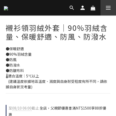
襯衫領羽絨外套│90%羽絨含
量、保暖舒適、防風、防潑水
●保暖舒適
●90%羽絨含量
●防風
●防潑水
●防皺布料
🌡適合溫度：5℃以上
   (建議溫度依據地區溫度、濕度與自身耐受程度有所不同，請依
據自身狀況考量)
至
08/10 06:00
截止
全店，父親節優惠🧧滿NT$1500享88折優
惠