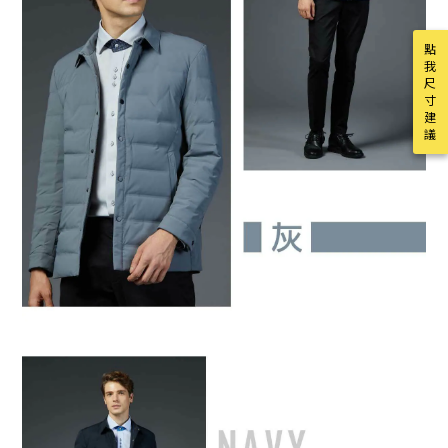
點
我
尺
寸
建
議