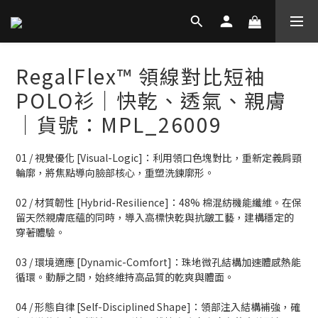
RegalFlex™ 領線對比短袖
POLO衫｜快乾、透氣、親膚
│貨號：MPL_26009
01 / 視覺優化 [Visual-Logic]：利用領口色塊對比，重新定義肩頸
輪廓，將焦點導向臉部核心，重塑洗鍊廓形。
02 / 材質韌性 [Hybrid-Resilience]：48% 棉混紡機能纖維。在保
留天然親膚底蘊的同時，導入高標快乾與抗皺工藝，建構穩定的
穿著體驗。
03 / 環境適應 [Dynamic-Comfort]：珠地微孔結構加速體感熱能
循環。動靜之間，始終維持高品質的乾爽與體面。
04 / 形態自律 [Self-Disciplined Shape]：領部注入結構補強，確