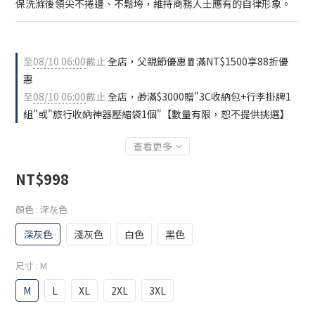
保洗滌後領尖不捲邊、不鬆垮，維持商務人士應有的自律形象。
至
08/10 06:00
截止
全店，父親節優惠🧧滿NT$1500享88折優
惠
至
08/10 06:00
截止
全店，🎁滿$3000贈"3C收納包+行李掛牌1
組"或"旅行收納神器壓縮袋1個"【數量有限，恕不提供挑選】
查看更多
NT$998
顏色
: 深灰色
深灰色
淺灰色
白色
黑色
尺寸
: M
M
L
XL
2XL
3XL