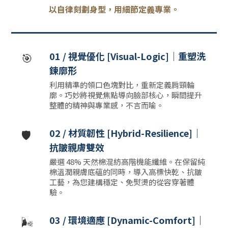
以自律刻劃身型，用細節定義專業。
🎯
01 / 視覺優化 [Visual-Logic]｜重塑洗
鍊廓形
利用精準的領口色塊對比，重新定義肩頸輪
廓。巧妙將視覺焦點導向臉部核心，瞬間提升
整體的精神與專業感，不言而喻。
🛡️
02 / 材質韌性 [Hybrid-Resilience]｜
抗皺親膚雙效
嚴選 48% 天然棉混紡高階機能纖維。在保留純
棉溫潤親膚底蘊的同時，導入高標快乾、抗皺
工藝，為您建構穩定、免熨燙的從容穿著體
驗。
🌬️
03 / 環境適應 [Dynamic-Comfort]｜