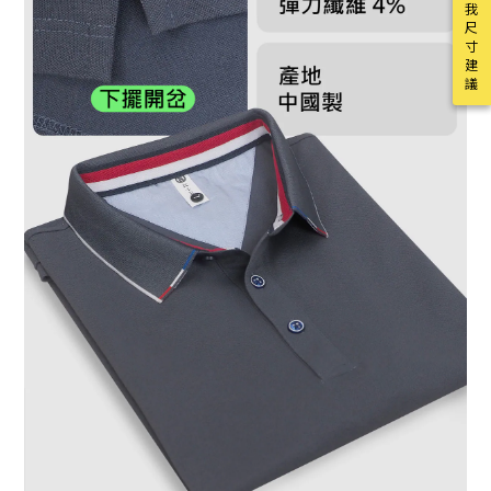
我
尺
寸
建
議