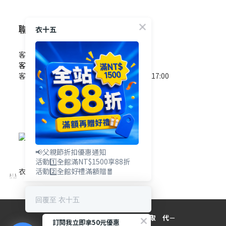
聯絡我們
衣十五
客服電話 / 0965-825-178
客服信箱 / service@e15.com.tw
客服時間 / 週一至週五09:00~12:00/13:00~17:00
(國定假日除外)
📢父親節折扣優惠通知
活動1️⃣全館滿NT$1500享88折
衣十五網站地圖
活動2️⃣全館好禮滿額贈🧧
回覆至 衣十五
－目 光 所 在 ， 無 可 取 代－
訂閱我立即拿50元優惠