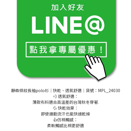
靜森條紋長袖polo衫｜快乾、透氣舒適│貨號：MPL_24030
💨 透氣舒適：
薄款布料適合高溫差的台灣秋冬穿著.
💦 快乾效果：
即使運動流汗也能快速乾燥
👍仿棉觸感：
柔軟觸感比棉更舒適