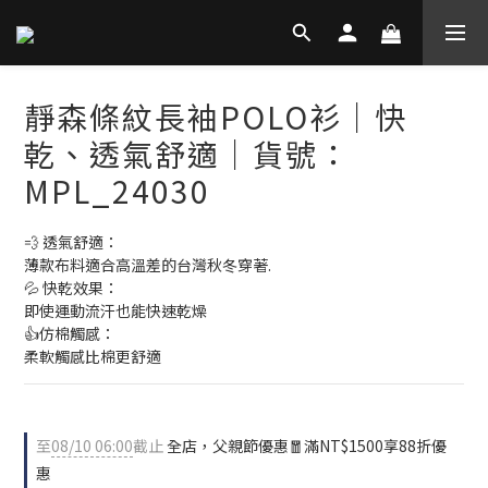
靜森條紋長袖POLO衫｜快
乾、透氣舒適│貨號：
MPL_24030
💨 透氣舒適：
薄款布料適合高溫差的台灣秋冬穿著.
💦 快乾效果：
即使運動流汗也能快速乾燥
👍仿棉觸感：
柔軟觸感比棉更舒適
至
08/10 06:00
截止
全店，父親節優惠🧧滿NT$1500享88折優
惠