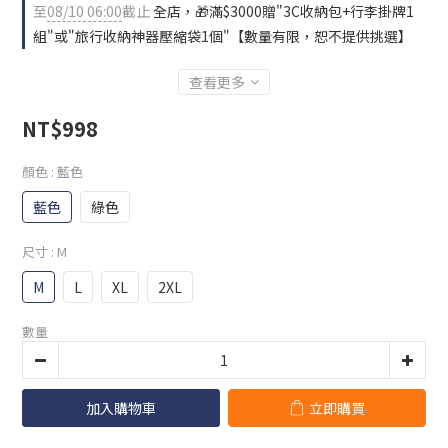
至
08/10 06:00
截止
全店，🎁滿$3000贈"3C收納包+行李掛牌1
組"或"旅行收納神器壓縮袋1個"【數量有限，恕不提供挑選】
查看更多
NT$998
顏色
: 藍色
藍色
綠色
尺寸
: M
M
L
XL
2XL
數量
加入購物車
立即購買