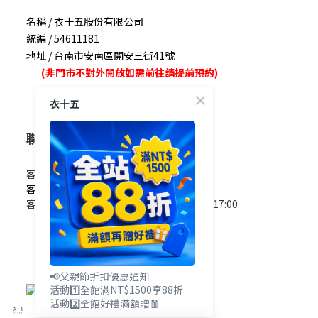
名稱 / 衣十五股份有限公司
統編 / 54611181
地址 / 台南市安南區開安三街41號
(非門市不對外開放如需前往請提前預約)
衣十五
聯絡我們
客服電話 / 0965-825-178
客服信箱 / service@e15.com.tw
客服時間 / 週一至週五09:00~12:00/13:00~17:00
(國定假日除外)
📢父親節折扣優惠通知
活動1️⃣全館滿NT$1500享88折
活動2️⃣全館好禮滿額贈🧧