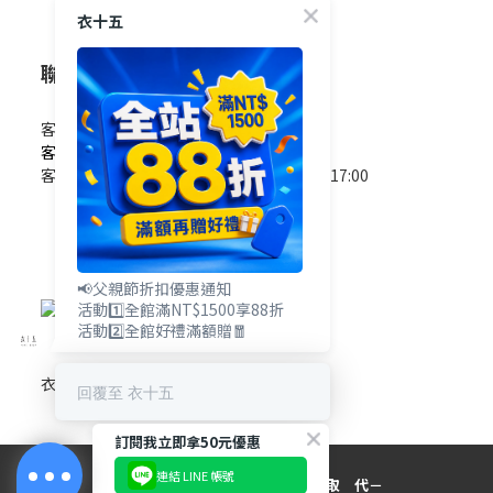
衣十五
聯絡我們
客服電話 / 0965-825-178
客服信箱 / service@e15.com.tw
客服時間 / 週一至週五09:00~12:00/13:00~17:00
(國定假日除外)
📢父親節折扣優惠通知
活動1️⃣全館滿NT$1500享88折
活動2️⃣全館好禮滿額贈🧧
衣十五網站地圖
回覆至 衣十五
訂閱我立即拿50元優惠
連結 LINE 帳號
－目 光 所 在 ， 無 可 取 代－