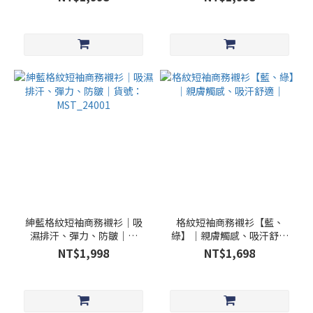
控、吸濕排汗、防皺、彈力
吸濕排汗、防皺、除臭、彈
力
紳藍格紋短袖商務襯衫│吸
格紋短袖商務襯衫【藍、
濕排汗、彈力、防皺｜貨
綠】│親膚觸感、吸汗舒適
號：MST_24001
｜
NT$1,998
NT$1,698