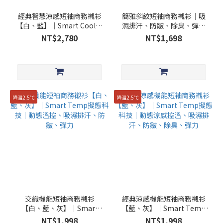
經典智慧涼感短袖商務襯衫
簡雅斜紋短袖商務襯衫│吸
【白、藍】｜Smart CoolEx
濕排汗、防皺、除臭、彈力
布料蚵殼紗｜冬暖夏涼、吸
│瑞典POLYGIENE除臭科技
NT$2,780
NT$1,698
濕排汗、防皺、除臭、彈力
｜貨號：MST_24002
降溫2.5℃
降溫2.5℃
交織機能短袖商務襯衫
經典涼感機能短袖商務襯衫
【白、藍、灰】│Smart
【藍、灰】│Smart Temp
Temp擬態科技│動態溫
擬態科技│動態涼感控溫、
NT$1,998
NT$1,998