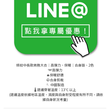
條紋中長款商務大衣│高彈力、保暖│合身版、2色
➿高彈力
🔥保暖舒適
🧥合身剪裁
🪡 中國製造
🌡️ 建議穿著溫度：13℃ 以上
(建議溫度依據地區溫度、濕度與自身耐受程度有所不同，請依
據自身狀況考量)