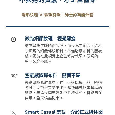
隱形紋理 × 微彈剪裁｜紳士的萬能外套
🧥
微距細節紋理｜視覺顯瘦
這不是為了吸睛而設計，而是為了耐看。近看
才顯現的
細緻條紋設計
，不僅增添布料的層次
感，更能在此視覺上產生修身效果，低調內
斂，久穿不膩。
➿
空氣感微彈布料｜挺而不硬
嚴選聚酯纖維混紡，在「俐落挺度」與「舒適
彈性」間取得完美平衡。解決傳統外套緊繃的
缺點，無論是開車通勤或會議久坐，皆能自在
伸展，全天候無拘束。
🪡
Smart Casual 剪裁｜介於正式與休閒