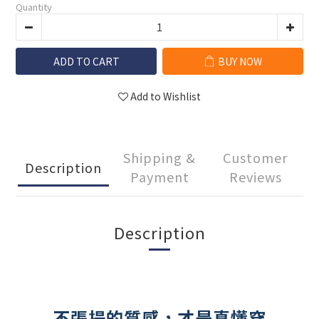
Quantity
ADD TO CART
BUY NOW
Add to Wishlist
Shipping &
Customer
Description
Payment
Reviews
Description
不張揚的質感，才是真懂穿