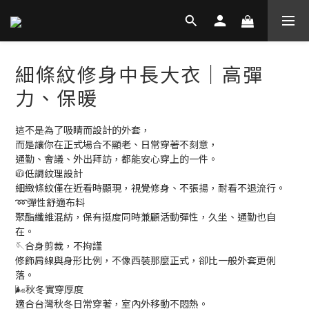
細條紋修身中長大衣│高彈
力、保暖
這不是為了吸睛而設計的外套，
而是讓你在正式場合不顯老、日常穿著不刻意，
通勤、會議、外出拜訪，都能安心穿上的一件。
🧥低調紋理設計
細緻條紋僅在近看時顯現，視覺修身、不張揚，耐看不退流行。
➿彈性舒適布料
聚酯纖維混紡，保有挺度同時兼顧活動彈性，久坐、通勤也自
在。
🪡合身剪裁，不拘謹
修飾肩線與身形比例，不像西裝那麼正式，卻比一般外套更俐
落。
🌬️秋冬實穿厚度
適合台灣秋冬日常穿著，室內外移動不悶熱。