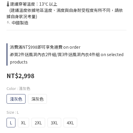
🌡️ 建議穿著溫度：13℃ 以上
   (建議溫度依據地區溫度、濕度與自身耐受程度有所不同，請依
據自身狀況考量)
🪡 中國製造
消費滿NT$998即可享免運費 on order
🎁買2件送風洞內衣2件組/買3件送風洞內衣4件組 on selected
products
NT$2,998
Color
: 淺灰色
淺灰色
深灰色
Size
: L
L
XL
2XL
3XL
4XL