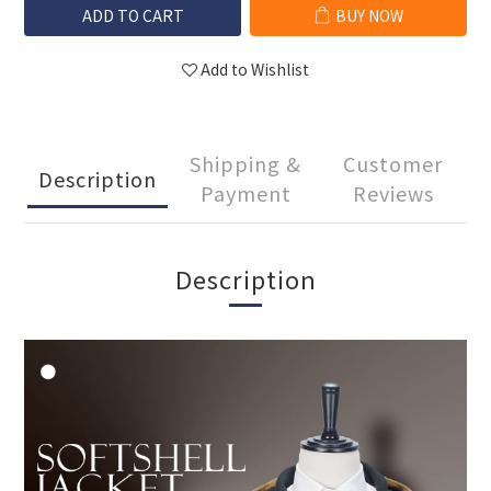
ADD TO CART
BUY NOW
Add to Wishlist
Shipping &
Customer
Description
Payment
Reviews
Description