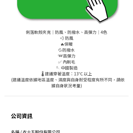
俐落軟殼夾克│防風、防撥水、高彈力│4色
💨 防風
🔥保暖
💦防撥水
➿高彈力
✅ 內刷毛
🪡 中國製造
🌡️ 建議穿著溫度：13℃ 以上
(建議溫度依據地區溫度、濕度與自身耐受程度有所不同，請依
據自身狀況考量)
公司資訊
名稱 / 衣十五股份有限公司