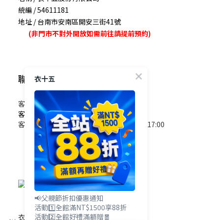
統編 / 54611181
地址 / 台南市安南區開安三街41號
(非門市不對外開放如需前往請提前預約)
聯絡我們
衣十五
客服電話 / 0965-825-178
客服信箱 / service@e15.com.tw
客服時間 / 週一至週五09:00~12:00/13:00~17:00
(國定假日除外)
📢父親節折扣優惠通知
活動1️⃣全館滿NT$1500享88折
活動2️⃣全館好禮滿額贈🧧
衣十五網站地圖