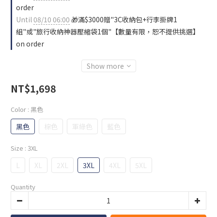
order
Until
08/10 06:00
🎁滿$3000贈"3C收納包+行李掛牌1
組"或"旅行收納神器壓縮袋1個"【數量有限，恕不提供挑選】
on order
Show more
NT$1,698
Color
: 黑色
黑色
棕色
軍綠色
藍色
Size
: 3XL
L
XL
2XL
3XL
4XL
5XL
Quantity