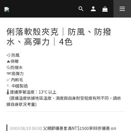
俐落軟殼夾克│防風、防撥
水、高彈力│4色
💨 防風
🔥保暖
💦防撥水
➿高彈力
✅ 內刷毛
🪡 中國製造
🌡️ 建議穿著溫度：13℃ 以上
   (建議溫度依據地區溫度、濕度與自身耐受程度有所不同，請依
據自身狀況考量)
Until
08/10 06:00
父親節優惠🧧滿NT$1500享88折優惠 on