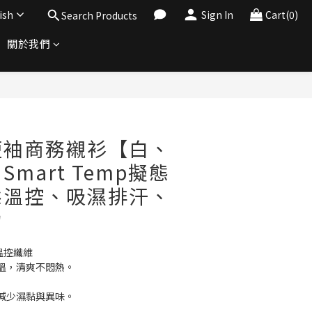
ish
Sign In
Cart(0)
Search Products
關於我們
BUY NOW
短袖商務襯衫【白、
mart Temp擬態
態溫控、吸濕排汗、
力
智慧溫控纖維
溫，清爽不悶熱。
減少濕黏與異味。