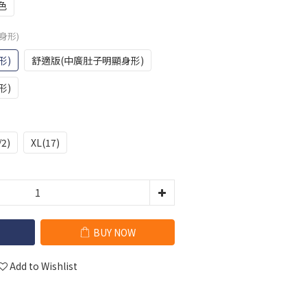
色
身形)
形)
舒適版(中廣肚子明顯身形)
形)
/2)
XL(17)
BUY NOW
Add to Wishlist