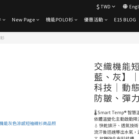
$
TWD
Engl
件
New Page
機能POLO衫
優惠活動
E15 BLOG
襯衫
交織機能
藍、灰】│S
科技│動
防皺、彈
🌡️ Smart Temp® 
依體溫變化主動啟動降
💧 快乾排汗、透氣技術
流汗後迅速導出水氣，
👔 抗皺強化布料結構