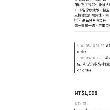
即使整天穿著也能維持
↔ 不含橡膠纖維，輕
支撐活動所需彈性，同
🇹🇼 高品質台灣製造
每一針每一線，皆來自
Until
08/10 06:00
父親
order
Until
08/10 06:00
🎁
組"或"旅行收納神器
on order
NT$1,998
顏色
: 灰色