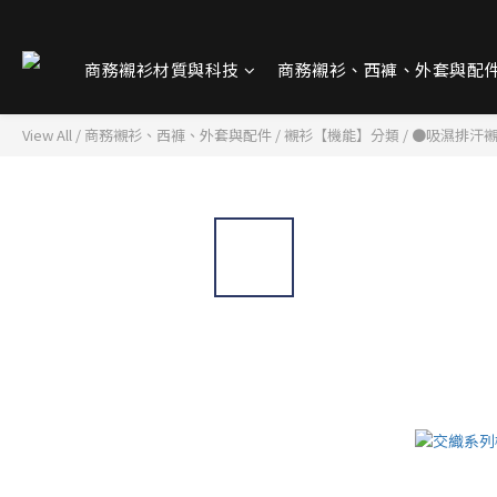
商務襯衫材質與科技
商務襯衫、西褲、外套與配
View All
/
商務襯衫、西褲、外套與配件
/
襯衫【機能】分類
/
●吸濕排汗