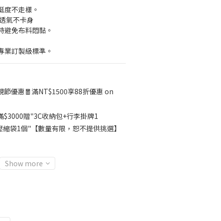
挺度不走樣。
盈透氣不卡身
時避免布料悶黏。
專業訂製級標準。
節優惠🧧滿NT$1500享88折優惠 on
滿$3000贈"3C收納包+行李掛牌1
壓縮袋1個"【數量有限，恕不提供挑選】
Show more