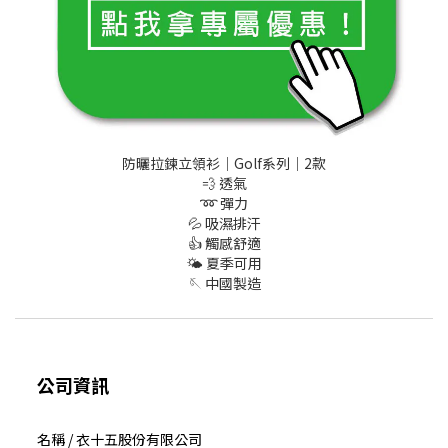
防曬拉鍊立領衫｜Golf系列｜2款
💨 透氣
➿ 彈力
💦 吸濕排汗
👍 觸感舒適
🌤️ 夏季可用
🪡 中國製造
公司資訊
名稱 / 衣十五股份有限公司