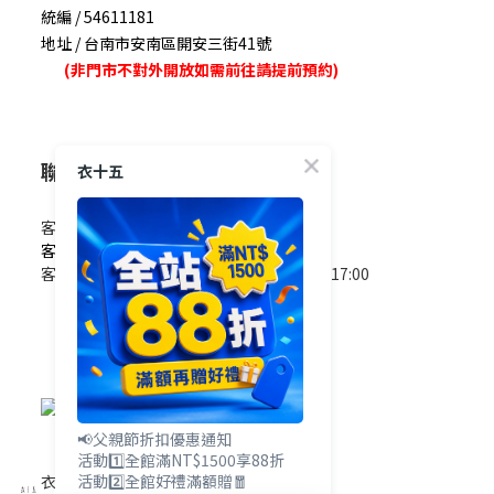
統編 / 54611181
地址 / 台南市安南區開安三街41號
(非門市不對外開放如需前往請提前預約)
聯絡我們
衣十五
客服電話 / 0965-825-178
客服信箱 / service@e15.com.tw
客服時間 / 週一至週五09:00~12:00/13:00~17:00
(國定假日除外)
📢父親節折扣優惠通知
活動1️⃣全館滿NT$1500享88折
活動2️⃣全館好禮滿額贈🧧
衣十五網站地圖