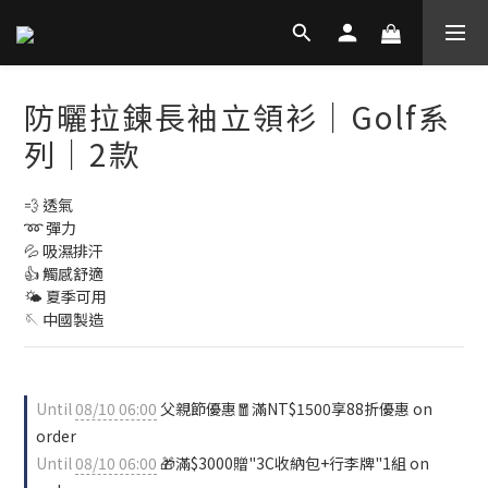
防曬拉鍊長袖立領衫｜Golf系
列｜2款
💨 透氣
➿ 彈力
💦 吸濕排汗
👍 觸感舒適
🌤️ 夏季可用
🪡 中國製造
Until
08/10 06:00
父親節優惠🧧滿NT$1500享88折優惠 on
order
Until
08/10 06:00
🎁滿$3000贈"3C收納包+行李牌"1組 on