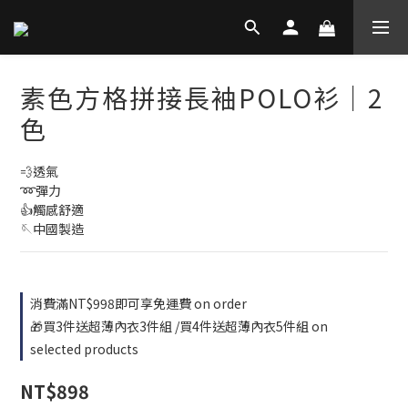
素色方格拼接長袖POLO衫│2
色
💨透氣
➿彈力
👍觸感舒適
🪡中國製造
消費滿NT$998即可享免運費 on order
🎁買3件送超薄內衣3件組 /買4件送超薄內衣5件組 on
selected products
NT$898