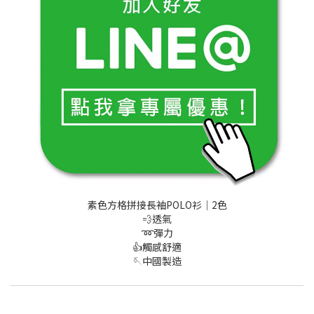
素色方格拼接長袖POLO衫│2色
💨透氣
➿彈力
👍觸感舒適
🪡中國製造