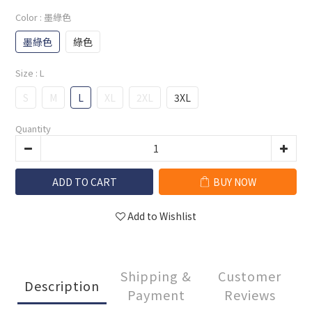
Color
: 墨綠色
墨綠色
綠色
Size
: L
S
M
L
XL
2XL
3XL
Quantity
ADD TO CART
BUY NOW
Add to Wishlist
Shipping &
Customer
Description
Payment
Reviews