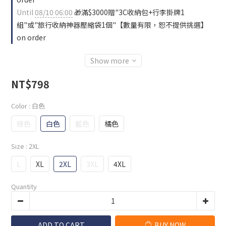
Until
08/10 06:00
🎁滿$3000贈"3C收納包+行李掛牌1
組"或"旅行收納神器壓縮袋1個"【數量有限，恕不提供挑選】
on order
Show more
NT$798
Color
: 白色
綠色
白色
藍色
橘色
Size
: 2XL
L
XL
2XL
3XL
4XL
Quantity
ADD TO CART
BUY NOW