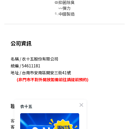
🦠抑菌除臭
〰彈力
🪡中國製造
公司資訊
名稱 / 衣十五股份有限公司
統編 / 54611181
地址 / 台南市安南區開安三街41號
(非門市不對外開放如需前往請提前預約)
聯絡我們
衣十五
客服電話 / 0965-825-178
客服信箱 / service@e15.com.tw