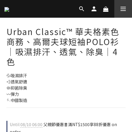
Urban Classic™ 華夫格素色
商務、高爾夫球短袖POLO衫
│吸濕排汗、透氣、除臭│4
色
💦吸濕排汗
💨透氣舒適
🦠抑菌除臭
〰彈力
🪡中國製造
Until
08/10 06:00
父親節優惠🧧滿NT$1500享88折優惠 on
order