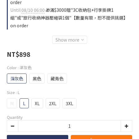
order
Until
08/10 06:00
🎁滿$3000贈"3C收納包+行李掛牌1
組"或"旅行收納神器壓縮袋1個"【數量有限，恕不提供挑選】
on order
Show more
NT$898
Color
: 深灰色
深灰色
黑色
藏青色
Size
: L
M
L
XL
2XL
3XL
Quantity