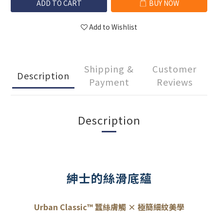
ADD TO CART
BUY NOW
Add to Wishlist
Shipping &
Customer
Description
Payment
Reviews
Description
紳士的絲滑底蘊
Urban Classic™ 蠶絲膚觸 × 極簡細紋美學