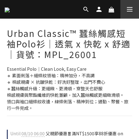
Urban Classic™ 蠶絲觸感短
袖Polo衫｜透氣 x 快乾 x 舒適
｜貨號：MPL_26001
Essential Polo｜Clean Look, Easy Care
🔹 素面俐落＋細條紋領袖：精神加分，不高調
🔹 棉感親膚 × 抗皺快乾：好洗好整理，出門不費心
🔹蠶絲觸感升級：更細緻、更滑順，穿整天也舒服
棉感親膚與聚酯纖維的快乾兼顧，加入蠶絲觸感更細緻滑順。
領口與袖口細條紋收邊，線條俐落、精神到位；通勤、聚餐、旅
行一件完成。
Until
08/10 06:00
父親節優惠🧧滿NT$1500享88折優惠 on