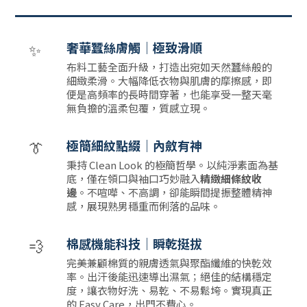
✨
奢華蠶絲膚觸｜極致滑順
布料工藝全面升級，打造出宛如天然蠶絲般的
細緻柔滑。大幅降低衣物與肌膚的摩擦感，即
便是高頻率的長時間穿著，也能享受一整天毫
無負擔的溫柔包覆，質感立現。
👔
極簡細紋點綴｜內斂有神
秉持 Clean Look 的極簡哲學。以純淨素面為基
底，僅在領口與袖口巧妙融入
精緻細條紋收
邊
。不喧嘩、不高調，卻能瞬間提振整體精神
感，展現熟男穩重而俐落的品味。
💨
棉感機能科技｜瞬乾挺拔
完美兼顧棉質的親膚透氣與聚酯纖維的快乾效
率。出汗後能迅速導出濕氣；絕佳的結構穩定
度，讓衣物好洗、易乾、不易鬆垮。實現真正
的 Easy Care，出門不費心。