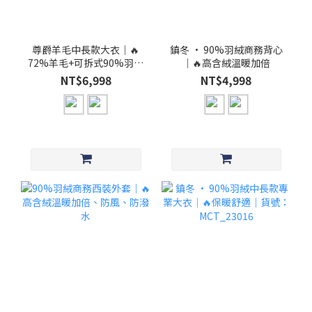
尊爵羊毛中長款大衣│🔥
鎮冬 · 90%羽絨商務背心
72%羊毛+可拆式90%羽絨
│🔥高含絨溫暖加倍
層│2色
NT$6,998
NT$4,998