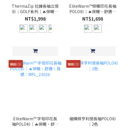
ThermaZip 拉鍊長袖立領
EliteWarm™保暖印花長袖
衫│GOLF系列│🔥保暖、
POLO衫｜🔥保暖、舒適│
舒適│貨號：
貨號：MPL_23027
NT$1,998
NT$1,698
MPL_24032、MPL_23024
韓國🇰🇷
韓國🇰🇷
EliteWarm™ 字母印花長
細橫條亨利領長袖POLO衫
袖POLO衫｜🔥保暖、舒適
│2色