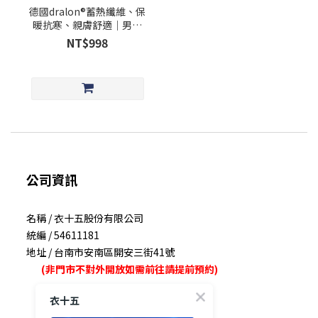
德國dralon®蓄熱纖維、保
暖抗寒、親膚舒適｜男士
發熱衣｜3色
NT$998
公司資訊
名稱 / 衣十五股份有限公司
統編 / 54611181
地址 / 台南市安南區開安三街41號
(非門市不對外開放如需前往請提前預約)
衣十五