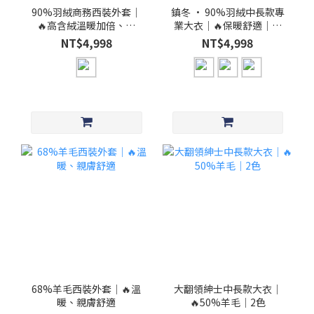
90%羽絨商務西裝外套│
鎮冬 · 90%羽絨中長款專
🔥高含絨溫暖加倍、防
業大衣│🔥保暖舒適│貨
風、防潑水
號：MCT_23016
NT$4,998
NT$4,998
68%羊毛西裝外套│🔥溫
大翻領紳士中長款大衣│
暖、親膚舒適
🔥50%羊毛│2色