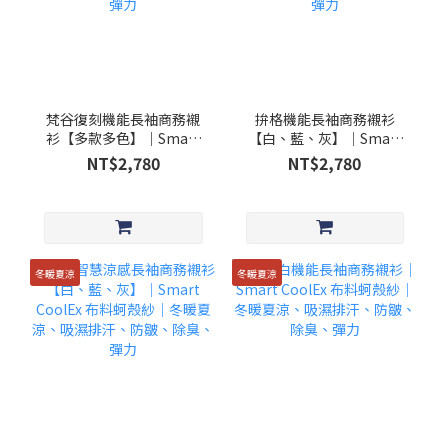
梵谷復刻機能長袖商務襯
拚格機能長袖商務襯衫
衫【多款多色】｜Smart
【白、藍、灰】│Smart
CoolEx 布料蚵殼紗｜冬暖
CoolEx 布料蚵殼紗│冬暖
NT$2,780
NT$2,780
夏涼、吸濕排汗、防皺、
夏涼、吸濕排汗、防皺、
除臭、彈力
除臭、彈力
冬暖夏涼
冬暖夏涼