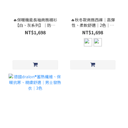
🔥保暖機能長袖商務襯衫
🔥秋冬款商務西褲│高彈
【白、灰系列】│防潑
性、柔軟舒適｜2色｜貨
水、防風、防皺、微刷毛
號：MPT_23005
NT$1,698
NT$1,698