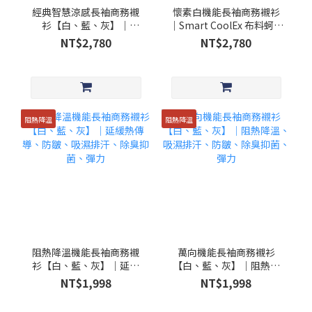
經典智慧涼感長袖商務襯
懷素白機能長袖商務襯衫
衫【白、藍、灰】｜
｜Smart CoolEx 布料蚵殼
Smart CoolEx 布料蚵殼紗
紗｜冬暖夏涼、吸濕排
NT$2,780
NT$2,780
｜冬暖夏涼、吸濕排汗、
汗、防皺、除臭、彈力
防皺、除臭、彈力
阻熱降溫
阻熱降溫
阻熱降溫機能長袖商務襯
萬向機能長袖商務襯衫
衫【白、藍、灰】│延緩
【白、藍、灰】│阻熱降
熱傳導、防皺、吸濕排
溫、吸濕排汗、防皺、除
NT$1,998
NT$1,998
汗、除臭抑菌、彈力
臭抑菌、彈力