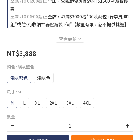
至
08/10 06:00
截止
全店，父親節優惠🧧滿NT$1500享88折優
惠
至
08/10 06:00
截止
全店，🎁滿$3000贈"3C收納包+行李掛牌1
組"或"旅行收納神器壓縮袋1個"【數量有限，恕不提供挑選】
查看更多
NT$3,888
顏色
: 淺灰藍色
淺灰藍色
淺灰色
尺寸
: M
M
L
XL
2XL
3XL
4XL
數量