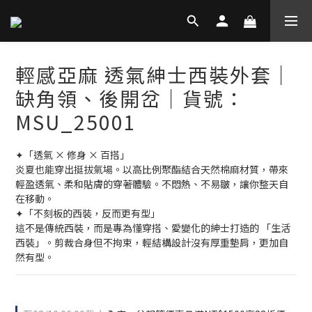
輕感亞麻 透氣紳士西裝外套│
缺角領、後開岔│貨號：
MSU_25001
✦「透氣 × 修身 × 百搭」
炎夏也能穿出挺拔氣場。以高比例聚酯結合天然棉麻材質，帶來
輕盈透氣、柔和貼膚的穿著體驗。不悶熱、不易皺，讓你整天自
在移動。
✦「不刻板的西裝，反而更有型」
這不是傳統西裝，而是專為懂穿搭、愛變化的紳士打造的 「生活
西裝」。剪裁合身但不拘束，輕結構設計沒有厚重墊肩，更加自
然有型。