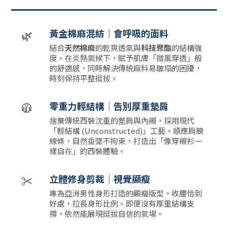
🌿
黃金棉麻混紡｜會呼吸的面料
結合
天然棉麻
的乾爽透氣與
科技聚酯
的結構強
度。在炎熱氣候下，賦予肌膚「微風穿透」般
的舒適感，同時解決傳統麻料易皺塌的困擾，
時刻保持平整挺拔。
🧥
零重力輕結構｜告別厚重墊肩
捨棄傳統西裝沈重的墊肩與內襯，採用現代
「輕結構 (Unconstructed)」工藝。順應肩膀
線條，自然垂墜不拘束，打造出「像穿襯衫一
樣自在」的西裝體驗。
✂️
立體修身剪裁｜視覺顯瘦
專為亞洲男性身形打造的顯瘦版型。收腰恰到
好處，拉長身形比例。即便沒有厚重結構支
撐，依然能展現挺拔自信的氣場。