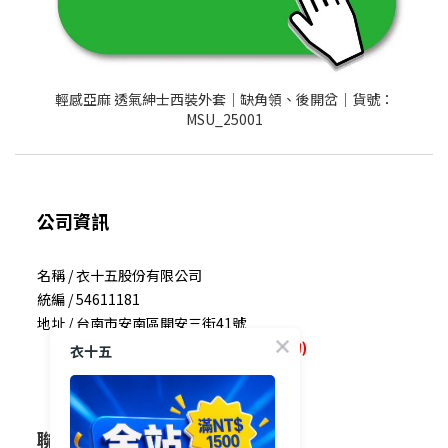
輕感亞麻 透氣紳士西裝外套│缺角領、後開岔│貨號：
MSU_25001
公司資訊
名稱 / 衣十五股份有限公司
統編 / 54611181
地址 / 台南市安南區開安三街41號
(非門市不對外開放如需前往請提前預約)
衣十五
聯絡我們