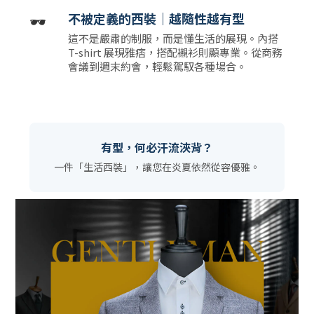
🕶️
不被定義的西裝｜越隨性越有型
這不是嚴肅的制服，而是懂生活的展現。內搭
T-shirt 展現雅痞，搭配襯衫則顯專業。從商務
會議到週末約會，輕鬆駕馭各種場合。
有型，何必汗流浹背？
一件「生活西裝」，讓您在炎夏依然從容優雅。