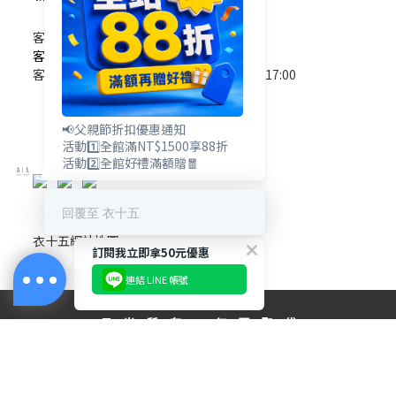
客服電話 / 0965-825-178
客服信箱 / service@e15.com.tw
客服時間 / 週一至週五09:00~12:00/13:00~17:00
(國定假日除外)
📢父親節折扣優惠通知
活動1️⃣全館滿NT$1500享88折
活動2️⃣全館好禮滿額贈🧧
回覆至 衣十五
衣十五網站地圖
訂閱我立即拿50元優惠
連結 LINE 帳號
立即購買
－目 光 所 在 ， 無 可 取 代－