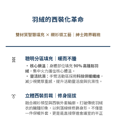
羽絨的西裝化革命
雙材質智慧填充 × 襯衫領工藝｜紳士跨界戰袍
🧬
聰明分區填充｜暖而不腫
• 核心鎖溫：
身體部位填充
90% 高蓬鬆羽
絨
，集中火力護住核心體溫。
• 靈活抗濕：
手臂活動區採用
科技保暖纖維
，
減少視覺厚重感，提升活動靈活度與抗濕性。
👔
立體西裝剪裁｜修身挺拔
融合襯衫領型與西裝外套輪廓。打破傳統羽絨
衣的臃腫印象，以俐落線條修飾身形。不僅是
一件保暖外套，更是能直接穿進會議室的半正