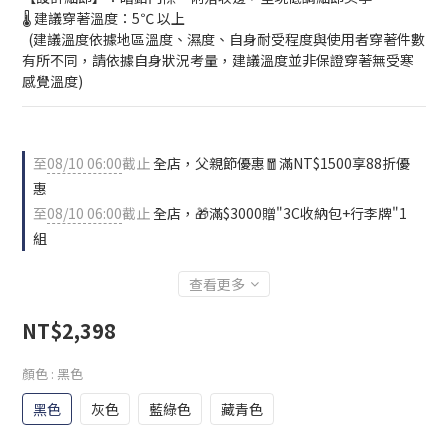
🌡️ 建議穿著溫度：5℃ 以上
  (建議溫度依據地區溫度、濕度、自身耐受程度與使用者穿著件數
有所不同，請依據自身狀況考量，建議溫度並非保證穿著無受寒
感覺溫度)
至
08/10 06:00
截止
全店，父親節優惠🧧滿NT$1500享88折優
惠
至
08/10 06:00
截止
全店，🎁滿$3000贈"3C收納包+行李牌"1
組
查看更多
NT$2,398
顏色
: 黑色
黑色
灰色
藍綠色
藏青色