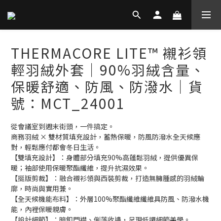
THERMACORE LITE™ 襯衫領
輕羽絨外套│90%羽絨含量、
保暖舒適、防風、防潑水│貨
號：MCT_24001
從會議室到週末街頭，一件搞定。
商務羽絨 × 雙材質填充設計，蓄熱保暖，防風防潑水全天候應
對，輕鬆應付都會冬日生活。
【雙填充設計】：身體部分填充90%高蓬鬆羽絨，提供優異保
暖；袖部使用保暖聚酯纖維，提升抗濕效果。
【挺版剪裁】：融合襯衫領與西裝剪裁，打造無臃腫感的羽絨輪
廓，時尚與實用兼。
【全天候機能布料】：外層100%聚酯纖維纖維具防風、防潑水機
能，內裡保暖親膚。
【設計細節】：暗釦門襟、俐落收邊，呈現低調細節美學。