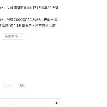
店，父親節優惠🧧滿NT$1500享88折優
店，🎁滿$3000贈"3C收納包+行李掛牌1
壓縮袋1個"【數量有限，恕不提供挑選】
查看更多
2XL
3XL