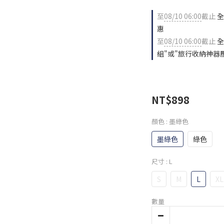
至
08/10 06:00
截止
全
惠
至
08/10 06:00
截止
全
組"或"旅行收納神器
NT$898
顏色
: 墨綠色
墨綠色
綠色
尺寸
: L
S
M
L
XL
數量