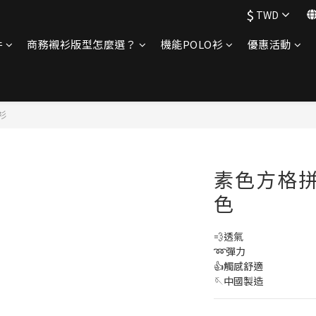
$
TWD
件
商務襯衫版型怎麼選？
機能POLO衫
優惠活動
衫
素色方格拼
色
💨透氣
➿彈力
👍觸感舒適
🪡中國製造