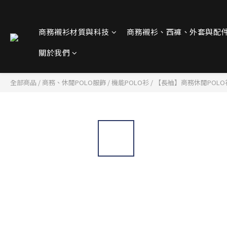
商務襯衫材質與科技
商務襯衫、西褲、外套與配
關於我們
全部商品
/
商務、休閒POLO服飾
/
機能POLO衫
/
【長袖】商務休閒POLO