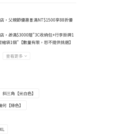
店，父親節優惠🧧滿NT$1500享88折優
店，🎁滿$3000贈"3C收納包+行李掛牌1
壓縮袋1個"【數量有限，恕不提供挑選】
查看更多
斜三角【米白色】
幾何【綠色】
XL