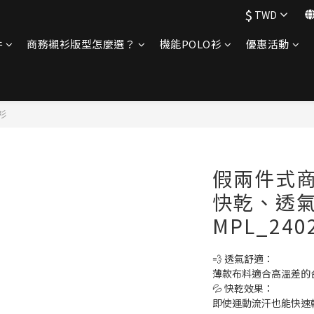
$
TWD
件
商務襯衫版型怎麼選？
機能POLO衫
優惠活動
衫
假兩件式商
快乾、透
MPL_240
💨 透氣舒適：
薄款布料適合高溫差的
💦 快乾效果：
即使運動流汗也能快速乾