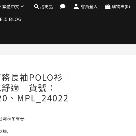
繁體中文
會員登入
購物車(0)
找商品
E15 BLOG
立即購買
務長袖POLO衫｜
氣舒適│貨號：
20、MPL_24022
台灣秋冬穿著.
燥.