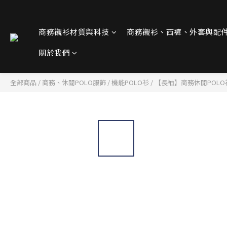
商務襯衫材質與科技
商務襯衫、西褲、外套與配
關於我們
全部商品
/
商務、休閒POLO服飾
/
機能POLO衫
/
【長袖】商務休閒POLO