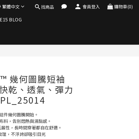
繁體中文
會員登入
購物車(0)
找商品
E15 BLOG
立即購買
Air™ 幾何圖騰短袖
｜快乾、透氣、彈力
L_25014
從這件幾何圖騰開始。
乾布料，告別悶熱與濕黏感。
具延展性，長時間穿著都自在舒適。
紋理，不浮誇卻吸引目光