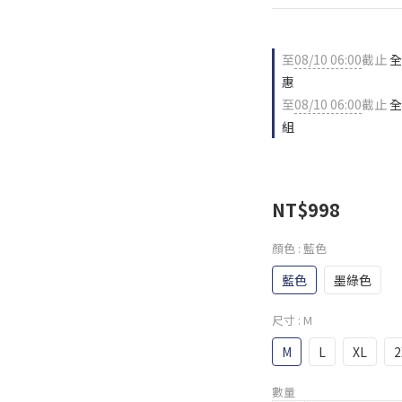
至
08/10 06:00
截止
全
惠
至
08/10 06:00
截止
全
組
NT$998
顏色
: 藍色
藍色
墨綠色
尺寸
: M
M
L
XL
2
數量