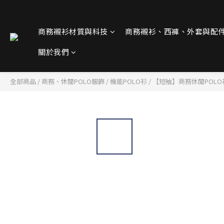
商務襯衫材質與科技
商務襯衫、西褲、外套與配
關於我們
全部商品
/
商務、休閒POLO服飾
/
機能POLO衫
/
【短袖】商務休閒POLO