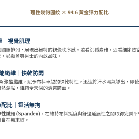
理性幾何圖紋 × 94:6 黃金彈力配比
學｜視覺肌理
何圖騰排列，展現出獨特的視覺秩序感。遠看沉穩素雅，近看細節豐
光，彰顯菁英男士的內斂品味。
機能纖維｜快乾防悶
4% 聚酯纖維
，賦予布料卓越的快乾特性。迅速將汗水濕氣導出，即使
悶熱濕黏，維持全天候的清爽體面。
力配比｜靈活無拘
彈性纖維 (Spandex)
，在維持布料挺度與舒適延展性之間取得完美平
皆自在無束縛。