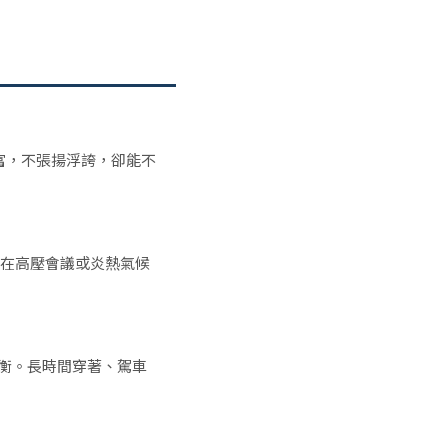
富，不張揚浮誇，卻能不
在高壓會議或炎熱氣候
衡。長時間穿著、駕車