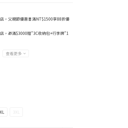
店，父親節優惠🧧滿NT$1500享88折優
店，🎁滿$3000贈"3C收納包+行李牌"1
查看更多
XL
3XL