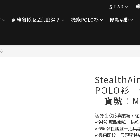
$
TWD
件
商務襯衫版型怎麼選？
機能POLO衫
優惠活動
衫
Stealth
POLO衫
│貨號：MP
🚀 穿出秩序與氣場，
✔94% 聚酯纖維—快
✔6% 彈性纖維—更
✔幾何圖紋—展現獨特