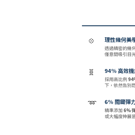
💠
理性幾何美
透過精密的幾
僅意間吸引目
🧬
94% 高效
採用高比例
9
下，依然告別
➿
6% 關鍵彈
精準添加
6% 
或大幅度伸展