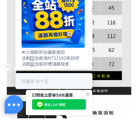
📢父親節折扣優惠通知
活動1️⃣全館滿NT$1500享88折
活動2️⃣全館好禮滿額贈🧧
回覆至 衣十五
訂閱我立即拿50元優惠
連結 LINE 帳號
立即購買