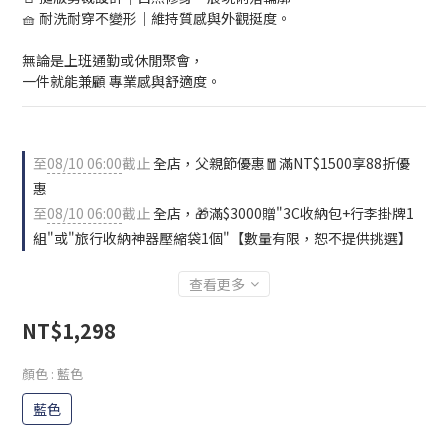
🧺 耐洗耐穿不變形｜維持質感與外觀挺度。
無論是上班通勤或休閒聚會，
一件就能兼顧 專業感與舒適度。
至
08/10 06:00
截止
全店，父親節優惠🧧滿NT$1500享88折優
惠
至
08/10 06:00
截止
全店，🎁滿$3000贈"3C收納包+行李掛牌1
組"或"旅行收納神器壓縮袋1個"【數量有限，恕不提供挑選】
查看更多
NT$1,298
顏色
: 藍色
藍色