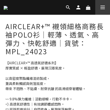
AIRCLEAR+™ 襯領細格商務長
袖POLO衫｜輕薄、透氣、高
彈力、快乾舒適│貨號：
MPL_24023
【AIRCLEAR+™ 高透氣舒適系列】
厚實質感 × 輕盈舒適，展現沉穩氣度。
以高密度聚酯纖維混紡製成，
兼具柔軟觸感與俐落挺度，
帶來 不悶熱、不貼膚、耐穿抗皺 的高滑順穿著體驗。
〰️ 9.8%彈力纖維｜活動順暢，行動不卡卡。
💨 高透氣舒適性｜有效調節體感悶熱。
👕 挺版剪裁設計｜自然修身、展現俐落輪廓。