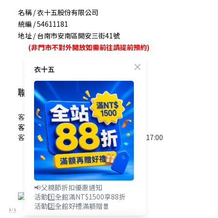
名稱 / 衣十五股份有限公司
統編 / 54611181
地址 / 台南市安南區開安三街41號
(非門市不對外開放如需前往請提前預約)
衣十五
聯絡我們
客服電話 / 0965-825-178
客服信箱 / service@e15.com.tw
客服時間 / 週一至週五09:00~12:00/13:00~17:00
(國定假日除外)
📢父親節折扣優惠通知
活動1️⃣全館滿NT$1500享88折
活動2️⃣全館好禮滿額贈🧧