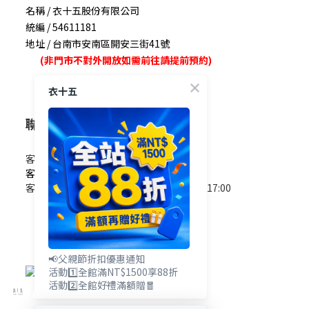
名稱 / 衣十五股份有限公司
統編 / 54611181
地址 / 台南市安南區開安三街41號
(非門市不對外開放如需前往請提前預約)
衣十五
聯絡我們
客服電話 / 0965-825-178
客服信箱 / service@e15.com.tw
客服時間 / 週一至週五09:00~12:00/13:00~17:00
(國定假日除外)
📢父親節折扣優惠通知
活動1️⃣全館滿NT$1500享88折
活動2️⃣全館好禮滿額贈🧧