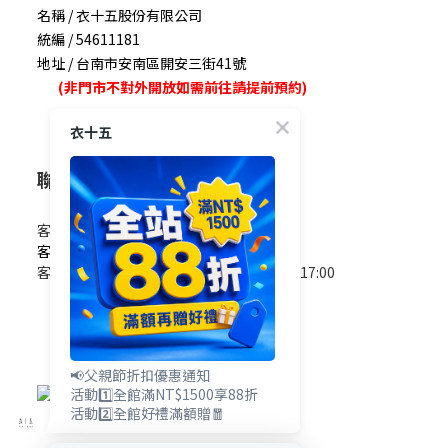
名稱 / 衣十五股份有限公司
統編 / 54611181
地址 / 台南市安南區開安三街41號
(非門市不對外開放如需前往請提前預約)
衣十五
聯絡我們
客服電話 / 0965-825-178
客服信箱 / service@e15.com.tw
客服時間 / 週一至週五09:00~12:00/13:00~17:00
(國定假日除外)
📢父親節折扣優惠通知
活動1️⃣全館滿NT$1500享88折
活動2️⃣全館好禮滿額贈🧧