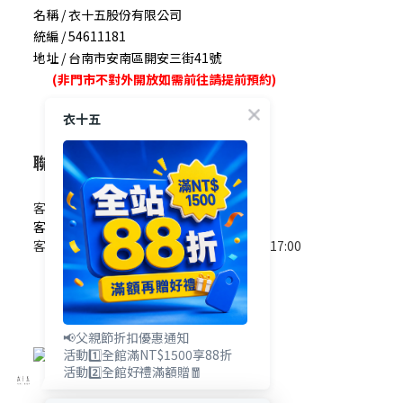
名稱 / 衣十五股份有限公司
統編 / 54611181
地址 / 台南市安南區開安三街41號
(非門市不對外開放如需前往請提前預約)
衣十五
聯絡我們
客服電話 / 0965-825-178
客服信箱 / service@e15.com.tw
客服時間 / 週一至週五09:00~12:00/13:00~17:00
(國定假日除外)
📢父親節折扣優惠通知
活動1️⃣全館滿NT$1500享88折
活動2️⃣全館好禮滿額贈🧧