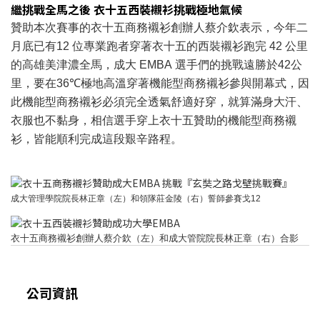
繼挑戰全馬之後 衣十五西裝襯衫挑戰極地氣候
贊助本次賽事的衣十五商務襯衫創辦人蔡介欽表示，今年二
月底已有
12
位專業跑者穿著衣十五的西裝襯衫跑完
42
公里
的高雄美津濃全馬，成大
EMBA
選手們的挑戰遠勝於
42
公
里，要在
36
℃
極地高溫穿著機能型商務襯衫參與開幕式，因
此機能型商務襯衫必須完全透氣舒適好穿，就算滿身大汗、
衣服也不黏身，相信選手穿上衣十五贊助的機能型商務襯
衫，皆能順利完成這段艱辛路程。
成大管理學院院長林正章（左）和領隊莊金陵（右）誓師參賽戈
12
衣十五商務襯衫創辦人蔡介欽（左）和成大管院院長林正章（右）合影
公司資訊