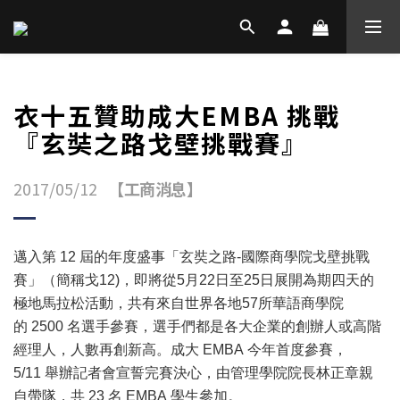
衣十五贊助成大EMBA 挑戰
『玄奘之路戈壁挑戰賽』
2017/05/12
【工商消息】
邁入第
12
屆的年度盛事「玄奘之路
-
國際商學院戈壁挑戰
賽」（簡稱戈
12)
，即將從
5
月
22
日至
25
日展開為期四天的
極地馬拉松活動，共有來自世界各地
57
所華語商學院
的
2500
名選手參賽，選手們都是各大企業的創辦人或高階
經理人，人數再創新高。成大
EMBA
今年首度參賽，
5/11
舉辦記者會宣誓完賽決心，由管理學院院長林正章親
自帶隊，共
23
名
EMBA
學生參加。