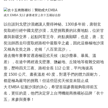
成大
EMBA
戈
12
參賽者穿上衣十五襯衫合影
以往談到戈壁沙漠總讓人覺得神秘。
1300
多年前，唐朝玄
奘取經行經中國戈壁沙漠，戈壁挑戰賽的比賽地點，位於甘
肅與新疆交界，起點阿育王寺、終點廣顯驛，也是，唐．玄
奘法師西去印度取經路程中最艱辛之處，因此這條極地沙漠
又稱為玄奘之路，史稱「八百里流沙」。
過去幾年賽事皆遇過極惡劣天候（如沙塵暴、暴風、溫
差），在途中將經過戈壁灘、鹽鹼地、丘陵地等複雜交錯地
形，歷時四天三夜、路程全長
112
公里，平均海拔高
度
1500
公尺、晝夜溫差
40
度，對選手們的體力跟耐力，
都是極為嚴苛的挑戰！但這些惡劣天候並未阻止成
大
EMBA
征服沙漠的決心，希望首屆參賽能夠取得前五
名，更狂的是，他們決定穿上台灣機能商務襯衫品牌「衣十
五」來參與賽事！